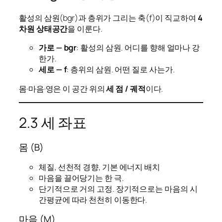
활성의 삼원(bgr)과 층위가 그리는 축(f)이 직교하여
4
차원 상태공간
을 이룬다.
가로 — bgr
: 활성의 삼원. 어디를 향해 얼마나 강
한가.
세로 — f
: 층위의 삼원. 어떤 질로 사는가.
몸·마음·영은 이 공간 위의
세 점 / 궤적
이다.
2.3 세 좌표
몸 (B)
체질, 선천적 경향, 기본 에너지 배치
마음을 끌어당기는 한 극.
단기적으로 거의 고정. 장기적으로는 마음의 시
간평균에 따라 천천히 이동한다.
마음 (M)