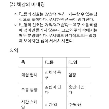
(3) 체감의 비대칭
F_몸의 신호는
강압적이다
— 거부할 수 없는 감
각으로 도착한다. 무시하면 곧 몸이 망가진다.
F_영의 신호는
가려지기 쉽다
— 욕구·소음·바쁨
에 덮이면 들리지 않는다. 고요와 주의 속에서는
매우 분명해진다. 무시해도 단기적으로는 멀쩡
해 보이지만, 삶이 서서히 시든다.
요약
축
F_몸
F_영
신체적 욕
체험 형태
열정
구
결핍이 민
충만이 끈
구동 방향
다
다
시간 스케
시간·일
주·달·해
일