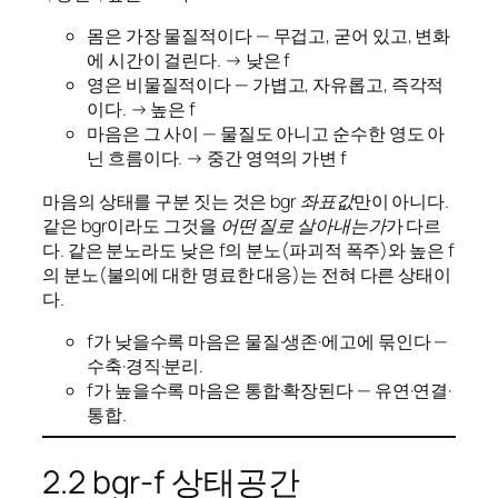
몸은 가장 물질적이다 — 무겁고, 굳어 있고, 변화
에 시간이 걸린다. → 낮은 f
영은 비물질적이다 — 가볍고, 자유롭고, 즉각적
이다. → 높은 f
마음은 그 사이 — 물질도 아니고 순수한 영도 아
닌 흐름이다. → 중간 영역의 가변 f
마음의 상태를 구분 짓는 것은
bgr 좌표값
만이 아니다.
같은 bgr이라도 그것을
어떤 질로 살아내는가
가 다르
다. 같은 분노라도 낮은 f의 분노(파괴적 폭주)와 높은 f
의 분노(불의에 대한 명료한 대응)는 전혀 다른 상태이
다.
f가 낮을수록 마음은 물질·생존·에고에 묶인다 —
수축·경직·분리.
f가 높을수록 마음은 통합·확장된다 — 유연·연결·
통합.
2.2 bgr-f 상태공간