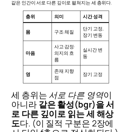
같은 인간이 서로 다른 깊이로 펼쳐지는 세 층위다.
층위
의미
시간 성격
단기 고정,
몸
구조·체질
장기 변동
사고·감정·
실시간 변
마음
의지의 흐
동
름
존재 지향
영
장기 고정
점
세 층위는
서로 다른 영역
이
아니라
같은 활성(bgr)을 서
로 다른 깊이로 읽는 세 해상
도
다. (이 질적 구분은 2장에