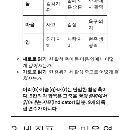
심폐·호
소화·대
몸
감각기
흡·순환
사·활력
관
욕구·의
마음
사고
감정
지
진리·지
사랑·자
현존·생
영
혜
비
명력
세로로 읽기
: 한 활성 축이 몸·마음·영에서 어떻
게
깊어지는가
.
가로로 읽기
: 한 층위가 세 활성 축으로 어떻게
펼
쳐지는가
.
머리(b)·가슴(g)·배(r)는 단일한 활성 축이
다. 9칸의 각 항목은 그 축을
해당 층위에서
읽어내는 지표(indicator)
일 뿐, 9개의 독
립 변수가 아니다.
2. 세 좌표 — 몸·마음·영