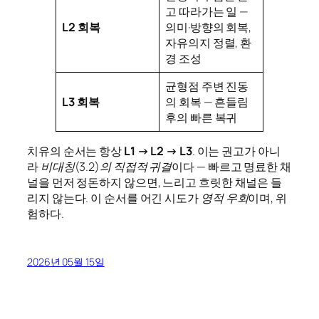
고 따라가는 일 —
L2 회복
의미·방향의 회복,
자유의지 정렬, 환
경 조성
균형점 주변 진동
L3 회복
의 회복 — 흔들림
후의 빠른 복귀
치유의 순서는 항상
L1 → L2 → L3
. 이는 권고가 아니
라
비대칭(3.2)의 직접적 귀결
이다 — 빠르고 명료한 채
널을 먼저 정돈하지 않으면, 느리고 흐릿한 채널은 들
리지 않는다. 이 순서를 어긴 시도가
영적 우회
이며, 위
험하다.
2026년 05월 15일