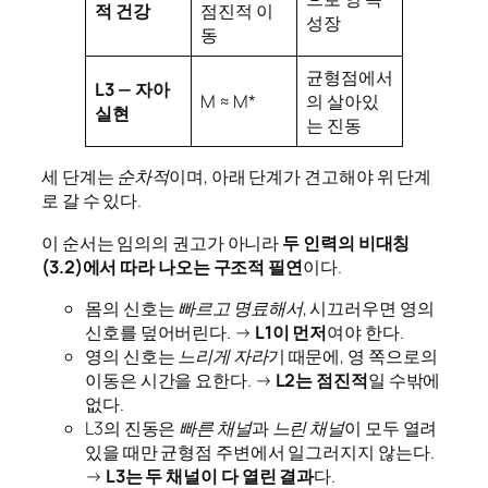
적 건강
점진적 이
성장
동
균형점에서
L3 — 자아
M ≈ M*
의 살아있
실현
는 진동
세 단계는
순차적
이며, 아래 단계가 견고해야 위 단계
로 갈 수 있다.
이 순서는 임의의 권고가 아니라
두 인력의 비대칭
(3.2)에서 따라 나오는 구조적 필연
이다.
몸의 신호는
빠르고 명료해서
, 시끄러우면 영의
신호를 덮어버린다. →
L1이 먼저
여야 한다.
영의 신호는
느리게 자라
기 때문에, 영 쪽으로의
이동은 시간을 요한다. →
L2는 점진적
일 수밖에
없다.
L3의 진동은
빠른 채널
과
느린 채널
이 모두 열려
있을 때만 균형점 주변에서 일그러지지 않는다.
→
L3는 두 채널이 다 열린 결과
다.