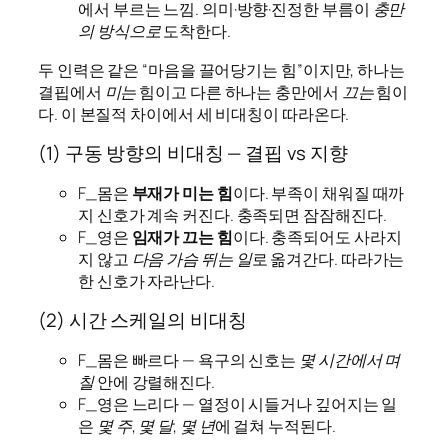
에서 부르는 느낌. 의미·방향·진정한 부름이
충만
의 방식으로
도착한다.
두 인력은 같은 “마음을 끌어당기는 힘”이지만, 하나는
결핍에서
미는
힘이고 다른 하나는 충만에서
끄는
힘이
다. 이 본질적 차이에서 세 비대칭이 따라온다.
(1) 구동 방향의 비대칭 — 결핍 vs 지향
F_몸은
부재가 미는 힘
이다. 부족이 채워질 때까
지 신호가 계속 커진다. 충족되면 잠잠해진다.
F_영은
임재가 끄는 힘
이다. 충족되어도 사라지
지 않고
다음 가슴 뛰는 일
로 옮겨간다. 따라가는
한 신호가 자라난다.
(2) 시간 스케일의 비대칭
F_몸은 빠르다 — 욕구의 신호는
몇 시간에서 며
칠
안에 강렬해진다.
F_영은 느리다 — 열정이 시들거나 깊어지는 일
은
몇 주, 몇 달, 몇 년
에 걸쳐 누적된다.