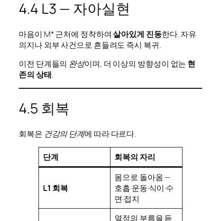
4.4 L3 — 자아실현
마음이 M* 근처에 정착하여
살아있게 진동
한다. 자유
의지나 외부 사건으로 흔들려도 즉시 복귀.
이전 단계들의
완성
이며, 더 이상의 방향성이 없는
현
존의 상태
.
4.5 회복
회복은
건강의 단계
에 따라 다르다.
단계
회복의 자리
몸으로 돌아옴 —
L1 회복
호흡·운동·식이·수
면·접지
열정의 부름을 듣