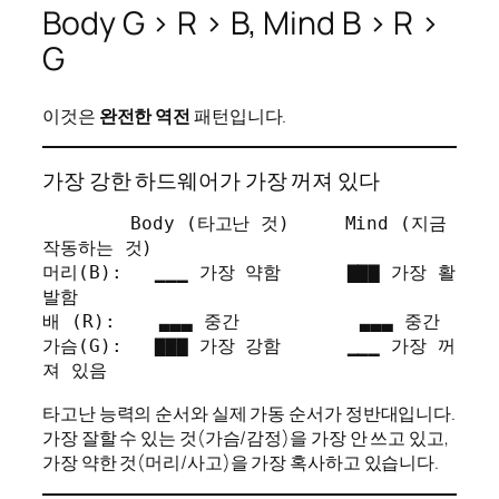
Body G > R > B, Mind B > R >
G
이것은
완전한 역전
패턴입니다.
가장 강한 하드웨어가 가장 꺼져 있다
        Body (타고난 것)     Mind (지금 
작동하는 것)

머리(B):   ▁▁▁ 가장 약함      ▇▇▇ 가장 활
발함

배 (R):    ▃▃▃ 중간           ▃▃▃ 중간

가슴(G):   ▇▇▇ 가장 강함      ▁▁▁ 가장 꺼
져 있음
타고난 능력의 순서와 실제 가동 순서가 정반대입니다.
가장 잘할 수 있는 것(가슴/감정)을 가장 안 쓰고 있고,
가장 약한 것(머리/사고)을 가장 혹사하고 있습니다.