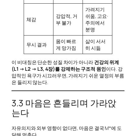
가려지기
강압적, 거
쉬움, 고요·
체감
부 불가
주의에서
분명
몸이 빠르
삶이 서서
무시 결과
게 망가짐
히 시듦
이 비대칭은 단순한 성질 차이가 아니라
건강의 위계
(L1 → L2 → L3, 4장)를 강제하는 구조적 원인
이다. 강
압적인 욕구가 시끄러우면, 가려지기 쉬운 열정의 부름
은 들리지 않는다.
3.3 마음은 흔들리며 가라앉
는다
자유의지와 외부 영향이 없다면, 마음은 결국 M*에 도
달해 멈춘다.