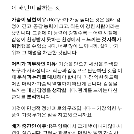
이 패턴이 말하는 것
가슴이 닫힌 이유:
Body.G가 가장 높다는 것은 원래 감
정이 깊고, 공감 능력이 크고, 직관이 강한 사람이라는
뜻입니다. 그런데 이 능력이 강할수록 — 어린 시절에
감정이 환영받지 못하는 환경에서 —
느끼는 것 자체가
위험
했을 수 있습니다. 너무 많이 느끼니까, 살아남기
위해 그 채널을 차단한 것입니다.
머리가 과부하인 이유:
가슴을 닫으면 세상을 탐색할
도구가 사라집니다. 직관과 감정으로 판단하던 것을 이
제
분석과 논리로 대체
해야 합니다. 가장 약한 하드웨
어인 머리가 가슴의 역할까지 떠안게 됩니다. 감정을
느끼는 대신 감정을
생각
합니다. 관계를 느끼는 대신
관계를
분석
합니다.
이것이 만성적 정신 피로의 구조입니다 — 가장 약한 부
품이 가장 무거운 짐을 지고 있으니까요.
배가 중간인 이유:
R은 양쪽에서 크게 벗어나지 않아서
갭이 적습니다. 그러나 과부하된 머리와 닫힌 가슴 사