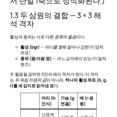
서 단일 f축으로 정식화된다.)
1.3 두 삼원의 결합 — 3 × 3 해
석 격자
활성과 층위는 서로 다른
종류의 물음
이다.
활성 (bgr)
—
어디를 향해 얼마나 강한가
(양적
좌표)
층위 (몸·마음·영)
—
어느 깊이에서 읽는가
(질적
렌즈)
두 물음을 곱하면 9칸의 해석 격자가 된다. 이 격자
는
두 독립 차원의 곱
이 아니라,
하나의 활성 좌표 (b, g,
r)를 세 깊이로 읽어낸 표
다.
머리 (b·
가슴 (g·
배 (r·생
인식)
연결)
동)
신경계·