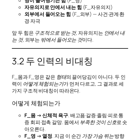
영이 끌어당기는 힘
(F_영)
자유의지로 안에서 내는 힘
(F_자유의지)
외부에서 들어오는 힘
(F_외부) — 사건·관계·환
경·자극
앞 두 힘은
구조적으로 받는 것
, 자유의지는
안에서 내
는 것
, 외부는
밖에서 들어오는 것
이다.
3.2 두 인력의 비대칭
F_몸과 F_영은 같은
형태
의 끌어당김이 아니다. 두 인
력이
어떻게 체험되는가
가 먼저 다르고, 그 결과로 세
가지 구조적 비대칭이 따라온다.
어떻게 체험되는가
F_몸 → 신체적 욕구
. 배고픔·갈증·졸림·피로·통
증 회피·접촉 갈망. 몸에서
부족한 것이 신호
로 솟
아오른다.
F_영 → 열정
. 지금 이 순간
가장 가슴 뛰는
방향