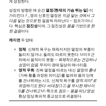
게 성장한다.
성장의 방향은 매 순간
열정(현재의 가슴 뛰는 일)
이
가리킨다. F_영의 신호인 열정은
지금 닿는 것에서 그
다음 닿는 것으로
한 걸음씩 자라난다 — 점프가 아니
다. 핵심은
점진성
이며, 그 점진성은
몸을 기반으로 한
한 걸음
이다.
깨지면
두 양태:
정체
: 신체적 욕구는 채워지지만 열정의 부름이
들리지 않거나, 들려도 따르지 못한다. M이 B 근
처에서 움직이지 못함 —
육체적으로는 건강하나
성장이 없음
. 무의미·권태·일상의 매너리즘.
영적 우회
: 진짜 열정을 따르는 대신
열정의 흉내
(가짜 황홀·과장된 의미감)를 빌려와 몸의 단계
를 건너뛰려는 시도. 신체적 욕구를
영적 의미*로
위장하기도 한다. 비대칭(3.2)을 무시한 채 M이
B를 건너뛰고 M\
쪽으로
점프
—
몸을 떠난 영성
,
환상·망상·회피적 종교성으로 귀결된다.